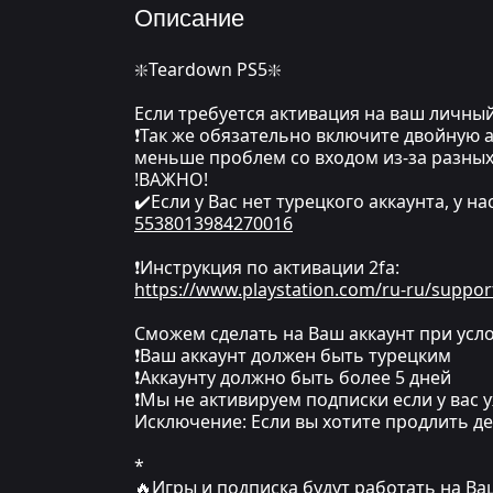
Описание
❇️Teardown PS5❇️
Если требуется активация на ваш личный
❗Так же обязательно включите двойную а
меньше проблем со входом из-за разных
!ВАЖНО!
✔️Если у Вас нет турецкого аккаунта, у н
5538013984270016
❗Инструкция по активации 2fa:
https://www.playstation.com/ru-ru/suppor
Сможем сделать на Ваш аккаунт при усло
❗Ваш аккаунт должен быть турецким
❗Аккаунту должно быть более 5 дней
❗Мы не активируем подписки если у вас у
Исключение: Если вы хотите продлить де
*
🔥Игры и подписка будут работать на В