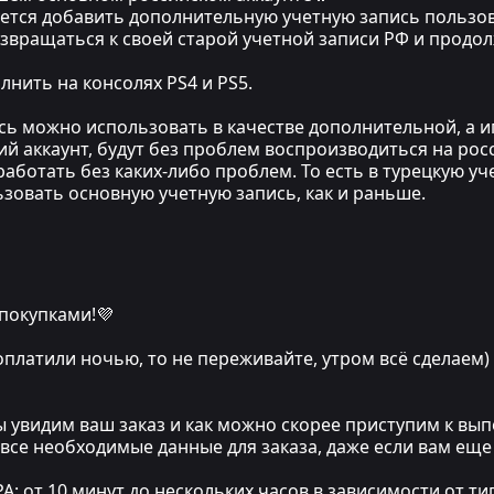
уется добавить дополнительную учетную запись пользов
озвращаться к своей старой учетной записи РФ и прод
нить на консолях PS4 и PS5.
ись можно использовать в качестве дополнительной, а 
ий аккаунт, будут без проблем воспроизводиться на рос
аботать без каких-либо проблем. То есть в турецкую уч
льзовать основную учетную запись, как и раньше.
 покупками!💜
 оплатили ночью, то не переживайте, утром всё сделаем)
мы увидим ваш заказ и как можно скорее приступим к в
 все необходимые данные для заказа, даже если вам еще
т 10 минут до нескольких часов в зависимости от тип