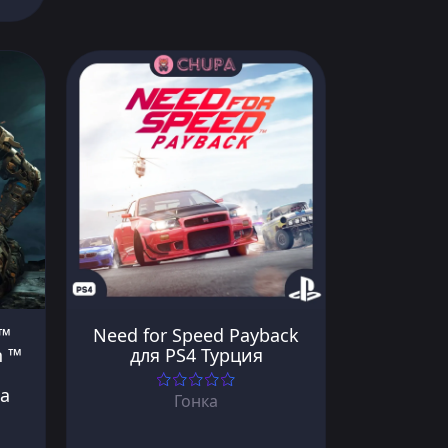
l™
Need for Speed Payback
n ™
для PS4 Турция
а
Гонка