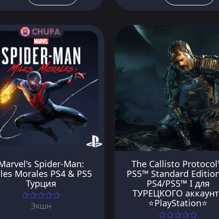
Marvel's Spider-Man:
The Callisto Protoco
les Morales PS4 & PS5
PS5™ Standard Editio
Турция
PS4/PS5™ I для
ТУРЕЦКОГО аккаунт
⭐PlayStation⭐
Экшн