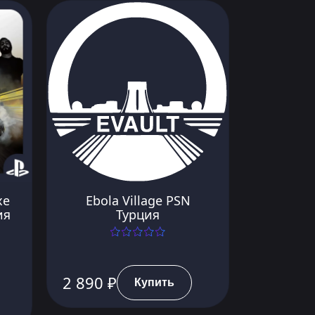
xe
Ebola Village PSN
ия
Турция
2 890 ₽
Купить