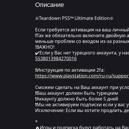
Описание
❇️Teardown PS5™ Ultimate Edition❇️
Если требуется активация на ваш личный
❗Так же обязательно включите двойную а
меньше проблем со входом из-за разных
!ВАЖНО!
✔️Если у Вас нет турецкого аккаунта, у н
5538013984270016
❗Инструкция по активации 2fa:
https://www.playstation.com/ru-ru/suppor
Сможем сделать на Ваш аккаунт при усло
❗Ваш аккаунт должен быть турецким
❗Аккаунту должно быть более 5 дней
❗Мы не активируем подписки если у вас у
Исключение: Если вы хотите продлить де
*
🔥Игры и подписка будут работать на В