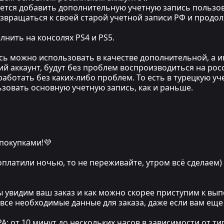
уется добавить дополнительную учетную запись пользов
озвращаться к своей старой учетной записи РФ и прод
нить на консолях PS4 и PS5.
ись можно использовать в качестве дополнительной, а 
ий аккаунт, будут без проблем воспроизводиться на рос
аботать без каких-либо проблем. То есть в турецкую уч
льзовать основную учетную запись, как и раньше.
 покупками!💜
 оплатили ночью, то не переживайте, утром всё сделаем)
мы увидим ваш заказ и как можно скорее приступим к в
 все необходимые данные для заказа, даже если вам еще
т 10 минут до нескольких часов в зависимости от тип