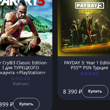
r Cry®3 Classic Edition
PAYDAY 3: Year 1 Edit
I для ТУРЕЦКОГО
PS5™ PSN Турция
каунта ⭐PlayStation⭐
Файтинг
8 390 ₽
Купить
899 ₽
Купить