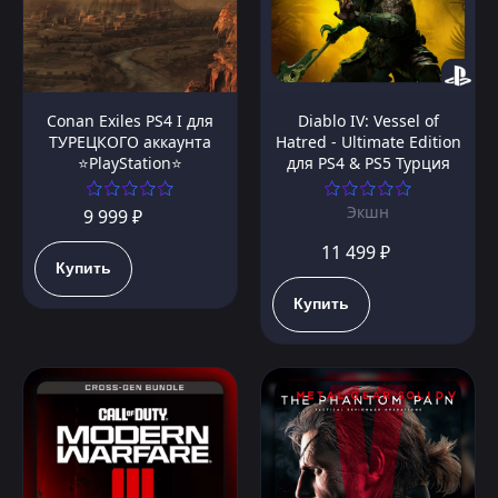
Conan Exiles PS4 I для
Diablo IV: Vessel of
ТУРЕЦКОГО аккаунта
Hatred - Ultimate Edition
⭐PlayStation⭐
для PS4 & PS5 Турция
Экшн
9 999 ₽
11 499 ₽
Купить
Купить