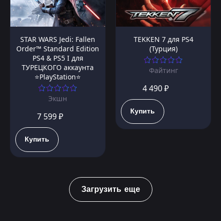
STAR WARS Jedi: Fallen
TEKKEN 7 для PS4
Order™ Standard Edition
(Турция)
PS4 & PS5 I для
ТУРЕЦКОГО аккаунта
Файтинг
⭐PlayStation⭐
4 490 ₽
Экшн
Купить
7 599 ₽
Купить
Загрузить еще