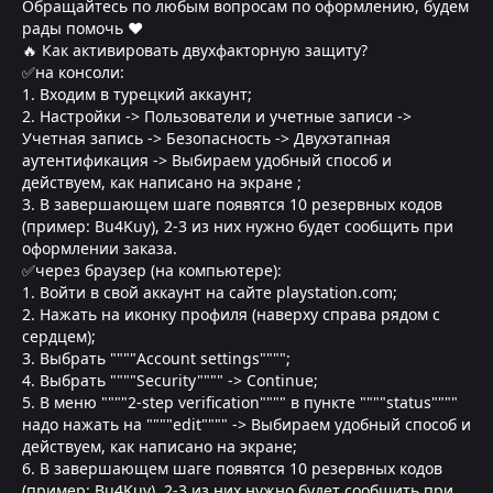
Обращайтесь по любым вопросам по оформлению, будем
рады помочь ❤
🔥 Как активировать двухфакторную защиту?
✅на консоли:
1. Входим в турецкий аккаунт;
2. Настройки -> Пользователи и учетные записи ->
Учетная запись -> Безопасность -> Двухэтапная
аутентификация -> Выбираем удобный способ и
действуем, как написано на экране ;
3. В завершающем шаге появятся 10 резервных кодов
(пример: Bu4Kuy), 2-3 из них нужно будет сообщить при
оформлении заказа.
✅через браузер (на компьютере):
1. Войти в свой аккаунт на сайте playstation.com;
2. Нажать на иконку профиля (наверху справа рядом с
сердцем);
3. Выбрать """"Account settings"""";
4. Выбрать """"Security"""" -> Continue;
5. В меню """"2-step verification"""" в пункте """"status""""
надо нажать на """"edit"""" -> Выбираем удобный способ и
действуем, как написано на экране;
6. В завершающем шаге появятся 10 резервных кодов
(пример: Bu4Kuy), 2-3 из них нужно будет сообщить при