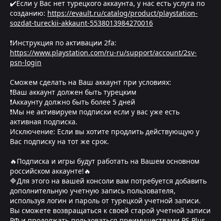
✔️Если у Вас нет турецкого аккаунта, у нас есть услуга по
созданию:
https://evault.ru/catalog/product/playstation-
sozdat-tureckii-akkaunt-5538013984270016
❗Инструкция по активации 2fa:
https://www.playstation.com/ru-ru/support/account/2sv-
psn-login
Сможем сделать на Ваш аккаунт при условиях:
❗Ваш аккаунт должен быть турецким
❗Аккаунту должно быть более 5 дней
❗Мы не активируем подписки если у вас уже есть
активная подписка.
Исключение: Если вы хотите продлить действующую у
Вас подписку на тот же срок.
🔥Подписка и игры будут работать на Вашем основном
российском аккаунте!🔥
🔷Для этого на вашей консоли вам потребуется добавить
дополнительную учетную запись пользователя,
используя логин и пароль от турецкой учетной записи.
Вы сможете возвращаться к своей старой учетной записи
РФ и продолжать пользоваться преимуществами PS Plus