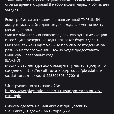
стража древнего храма! В набор входят наряд и облик для
скакуна.
Если требуется активация на ваш личный ТУРЕЦКИЙ
аккаунт, указывайте данные для входа, а именно почту
(логин) , пароль.
❗Так же обязательно включите двойную аутентификацию
и сообщите резервные коды, так заказ будет сделан
быстрее, так как будет меньше проблем со входом из-за
разных местоположений. Нужно будет предоставить
минимум 3 резервных кода.
!ВАЖНО!
✔️Если у Вас нет турецкого аккаунта, у нас есть услуга по
созданию:
https://evault.ru/catalog/product/playstation-
sozdat-tureckii-akkaunt-5538013984270016
❗Инструкция по активации 2fa:
https://www.playstation.com/ru-ru/support/account/2sv-
psn-login
Сможем сделать на Ваш аккаунт при условиях:
❗Ваш аккаунт должен быть турецким