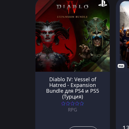
Diablo IV: Vessel of
Hatred - Expansion
Bundle для PS4 и PS5
(Турция)
RPG
13