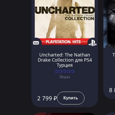
Uncharted: The Nathan
T
Drake Collection для PS4
Турция
Экшн
8 
2 799 ₽
Купить