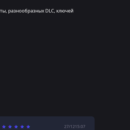
юты, разнообразных DLC, ключей
27/12
15:07