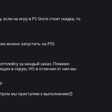
сли на игру в PS Store стоит скидка, то
кже можно запустить на PS5
кетплейсу за каждый заказ. Помимо
ющих в серую, НО в отличии от них мы
💭
, утром мы приступим к выполнению⏰