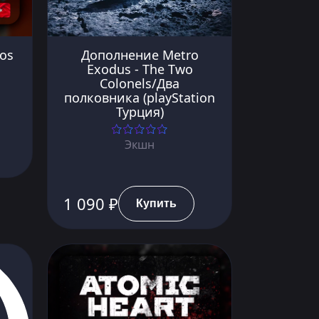
os
Дополнение Metro
Exodus - The Two
Colonels/Два
полковника (playStation
Турция)
Экшн
1 090 ₽
Купить