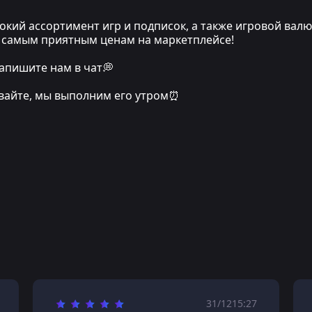
кий ассортимент игр и подписок, а также игровой вал
по самым приятным ценам на маркетплейсе!
апишите нам в чат💭
ивайте, мы выполним его утром⏰
31/12
15:27