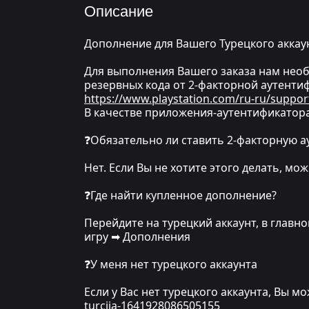
Описание
Дополнение для Вашего Турецкого аккау
Для выполнения Вашего заказа нам необх
резервных кода от 2-факторной аутентиф
https://www.playstation.com/ru-ru/suppor
В качестве приложения-аутентификатора
❓Обязательно ли ставить 2-факторную 
Нет. Если Вы не хотите этого делать, м
❓Где найти купленное дополнение?
Перейдите на турецкий аккаунт, в глав
игру ➡ Дополнения
❓У меня нет турецкого аккаунта
Если у Вас нет турецкого аккаунта, Вы м
turciia-1641928086505155