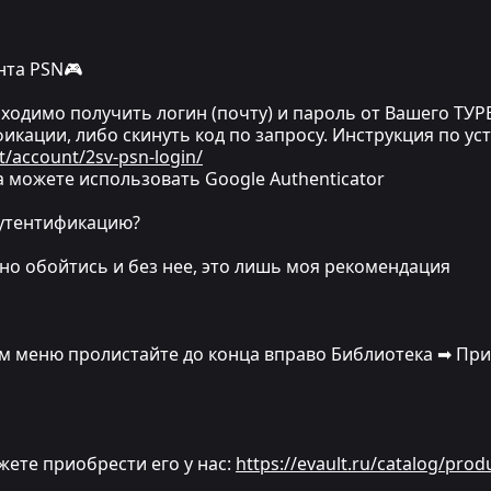
нта PSN🎮
одимо получить логин (почту) и пароль от Вашего ТУРЕ
икации, либо скинуть код по запросу. Инструкция по ус
t/account/2sv-psn-login/
 можете использовать Google Authenticator
аутентификацию?
ожно обойтись и без нее, это лишь моя рекомендация
ном меню пролистайте до конца вправо Библиотека ➡ П
ожете приобрести его у нас:
https://evault.ru/catalog/prod