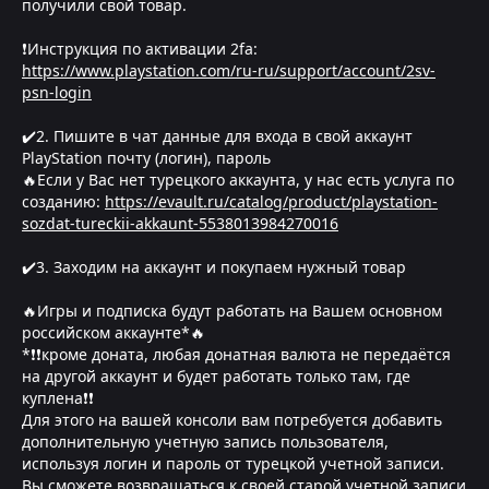
получили свой товар.
❗Инструкция по активации 2fa:
https://www.playstation.com/ru-ru/support/account/2sv-
psn-login
✔️2. Пишите в чат данные для входа в свой аккаунт
PlayStation почту (логин), пароль
🔥Если у Вас нет турецкого аккаунта, у нас есть услуга по
созданию:
https://evault.ru/catalog/product/playstation-
sozdat-tureckii-akkaunt-5538013984270016
✔️3. Заходим на аккаунт и покупаем нужный товар
🔥Игры и подписка будут работать на Вашем основном
российском аккаунте*🔥
*❗❗кроме доната, любая донатная валюта не передаётся
на другой аккаунт и будет работать только там, где
куплена❗❗
Для этого на вашей консоли вам потребуется добавить
дополнительную учетную запись пользователя,
используя логин и пароль от турецкой учетной записи.
Вы сможете возвращаться к своей старой учетной записи