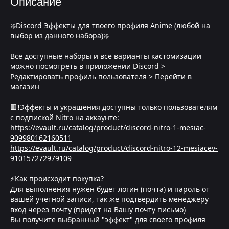
Описание
❇️Discord Эффекты для твоего профиля Anime (любой на
выбор из данного набора)❇️
Все доступные наборы и все варианты кастомизации
можно посмотреть в приложении Discord >
Редактировать профиль пользователя > Перейти в
магазин
🟥❗Эффекты и украшения доступны только пользователям
с подпиской Nitro на аккаунте:
https://evault.ru/catalog/product/discord-nitro-1-mesiac-
909980162160511
https://evault.ru/catalog/product/discord-nitro-12-mesiacev-
910157272979109
⚡Как происходит покупка?
Для выполнения нужен будет логин (почта) и пароль от
вашей учетной записи, так же подтвердить менеджеру
вход через почту (придёт на Вашу почту письмо)
Вы получите выбранный "эффект" для своего профиля