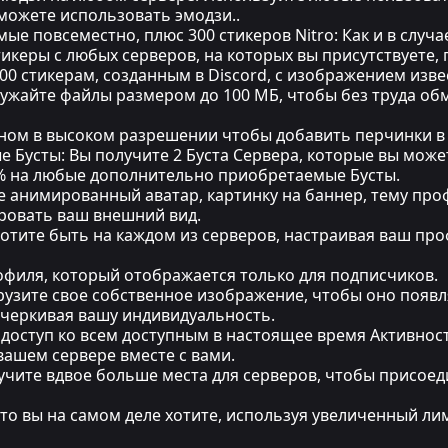
 можете использовать эмодзи..
ые повсеместно, плюс 300 стикеров Nitro: Как и в случ
икеры с любых серверов, на которых вы присутствуете,
00 стикерам, созданным в Discord, с изображением изв
ружайте файлы размером до 100 МБ, чтобы без труда об
ном в высоком разрешении чтобы добавить перчинки в 
ые Бусты: Вы получите 2 Буста Сервера, которые вы мо
0% на любые дополнительно приобретаемые Бусты.
 анимированный аватар, картинку на баннер, тему проф
ировать ваш внешний вид.
хотите быть на каждом из серверов, настраивая ваш пр
рофиля, который отображается только для подписчиков.
узите свое собственное изображение, чтобы оно появл
черкивая вашу индивидуальность.
 доступ ко всем доступным в настоящее время Активнос
вашем сервере вместе с вами.
лучите вдвое больше места для серверов, чтобы присое
что вы на самом деле хотите, используя увеличенный л