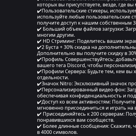
которых вы присутствуете, везде, где вы
✔️Пользовательские стикеры, используем
используйте любые пользовательские ст
получите доступ к нашим собственным 3
✔️ Больший объем файлов загрузки: Заг
многим другим.
✔️ HD Стриминг: Поделитесь вашим экра
✔️2 Буста + 30% скидка на дополнительн
Дополнительно вы получите скидку в 3
✔️Профиль Совершенствуйтесь: добавьте
вашего тега Discord, чтобы персонализ
✔️Профили Сервера: Будьте тем, кем вы 
отдельности.
✔️Значок Nitro: Эксклюзивный значок п
✔️Персонализированный видео-фон: Загр
обеспечивая конфиденциальность и под
✔️Доступ ко всем активностям: Получите
мгновенно присоединиться и играть на 
✔️ Присоединяйтесь к 200 серверам: По
понравившихся вам сообществ.
✔️ Более длинные сообщения: Скажите, 
в 4000 символов.