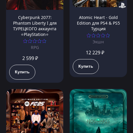
Cyberpunk 2077:
Atomic Heart - Gold
Phantom Liberty I для
Edition для PS4 & PS5
ТУРЕЦКОГО аккаунта
Турция
⭐PlayStation⭐
Экшн
RPG
12 229 ₽
2 599 ₽
Купить
Купить