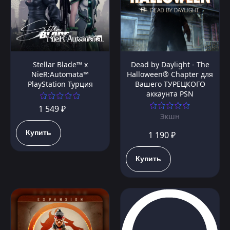
Stellar Blade™ x
Dead by Daylight - The
NieR:Automata™
Halloween® Chapter для
PlayStation Турция
Вашего ТУРЕЦКОГО
аккаунта PSN
1 549 ₽
Экшн
Купить
1 190 ₽
Купить