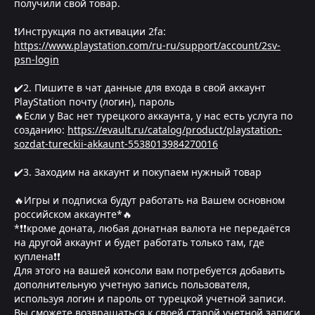
получили свой товар.
❗Инструкция по активации 2fa:
https://www.playstation.com/ru-ru/support/account/2sv-
psn-login
✔️2. Пишите в чат данные для входа в свой аккаунт
PlayStation почту (логин), пароль
🔥Если у Вас нет турецкого аккаунта, у нас есть услуга по
созданию:
https://evault.ru/catalog/product/playstation-
sozdat-tureckii-akkaunt-5538013984270016
✔️3. Заходим на аккаунт и покупаем нужный товар
🔥Игры и подписка будут работать на Вашем основном
российском аккаунте*🔥
*❗❗кроме доната, любая донатная валюта не передаётся
на другой аккаунт и будет работать только там, где
куплена❗❗
Для этого на вашей консоли вам потребуется добавить
дополнительную учетную запись пользователя,
используя логин и пароль от турецкой учетной записи.
Вы сможете возвращаться к своей старой учетной записи