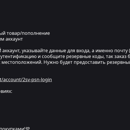
ный товар/пополнение
им аккаунт
ккаунт, указывайте данные для входа, а именно почту (
утентификацию и сообщите резервные коды, так заказ бу
х местоположений. Нужно будет предоставить резервны
t/account/2sv-psn-login
виях:
 покупками!💜