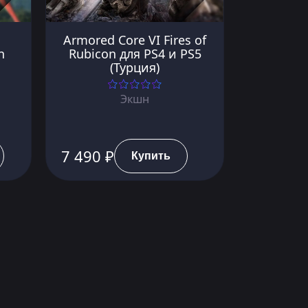
Armored Core VI Fires of
n
Rubicon для PS4 и PS5
(Турция)
Экшн
7 490 ₽
Купить