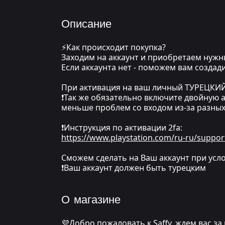
Описание
⚡Как происходит покупка?
Заходим на аккаунт и приобретаем нуж
Если аккаунта нет - поможем вам создад
При активация на ваш личный ТУРЕЦКИЙ а
❗Так же обязательно включите двойную а
меньше проблем со входом из-за разны
❗Инструкция по активации 2fa:
https://www.playstation.com/ru-ru/suppor
Сможем сделать на Ваш аккаунт при усло
❗Ваш аккаунт должен быть турецким
О магазине
💜Добро пожаловать к Saffy, ждем вас за