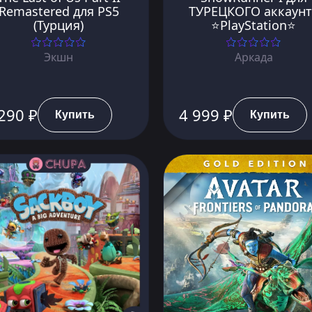
Remastered для PS5
ТУРЕЦКОГО аккаунт
(Турция)
⭐PlayStation⭐
Экшн
Аркада
290 ₽
4 999 ₽
Купить
Купить