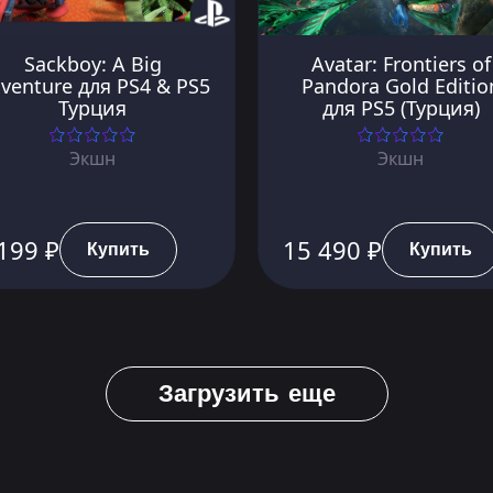
Sackboy: A Big
Avatar: Frontiers of
venture для PS4 & PS5
Pandora Gold Editio
Турция
для PS5 (Турция)
Экшн
Экшн
199 ₽
15 490 ₽
Купить
Купить
Загрузить еще