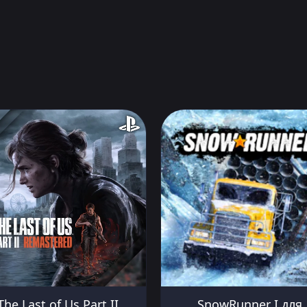
The Last of Us Part II
SnowRunner I для