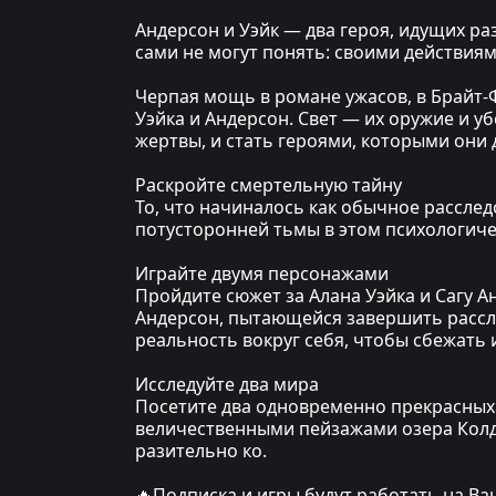
Андерсон и Уэйк — два героя, идущих ра
сами не могут понять: своими действиям
Черпая мощь в романе ужасов, в Брайт-
Уэйка и Андерсон. Свет — их оружие и у
жертвы, и стать героями, которыми они
Раскройте смертельную тайну
То, что начиналось как обычное рассле
потусторонней тьмы в этом психологич
Играйте двумя персонажами
Пройдите сюжет за Алана Уэйка и Сагу А
Андерсон, пытающейся завершить рассле
реальность вокруг себя, чтобы сбежать 
Исследуйте два мира
Посетите два одновременно прекрасных
величественными пейзажами озера Колд
разительно ко.
🔥Подписка и игры будут работать на В