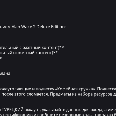
ием Alan Wake 2 Deluxe Edition:
ительный сюжетный контент)**
ельный сюжетный контент)**
ги
Алана
болеутоляющие и подвеску «Кофейная кружка». Подвеска
 после этого сломается. Предметы из набора ресурсов 
 ТУРЕЦКИЙ аккаунт, указывайте данные для входа, а имен
утентификацию и сообщите резервные коды, так заказ бу