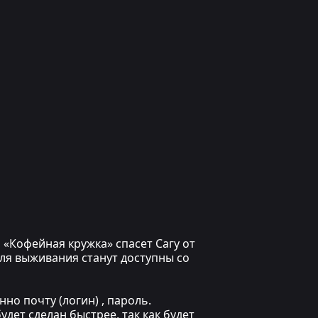
 «Кофейная кружка» спасет Сагу от
для выживания станут доступны со
но почту (логин) , пароль.
дет сделан быстрее, так как будет