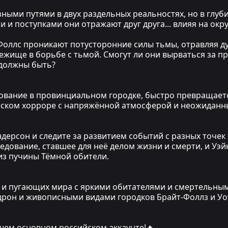
зными путями в двух раздельных реальностях, но в глуби
и и поступками они отражают друг друга... влияя на ок
Фоллс проникают потусторонние силы тьмы, отравляя д
бежище в борьбе с тьмой. Смогут ли они вырваться за п
 должны быть?
дование в провинциальном городке, быстро превращае
еском хорроре с напряжённой атмосферой и неожидан
ндерсон и следите за развитием событий с разных точе
дование, ставшее для неё делом жизни и смерти, и Уэй
из пучины Тёмной обители.
 и пугающих мира с яркими обитателями и смертельным
рон и живописными видами городков Брайт-Фоллз и Уот
ашем основном российском аккаунте!🔥