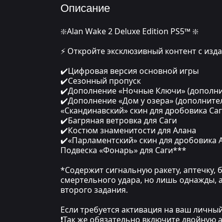
Описание
❇️Alan Wake 2 Deluxe Edition PS5™ ❇️
⚡ Откройте эксклюзивный контент с издан
✔️Цифровая версия основной игры
✔️Сезонный пропуск
✔️Дополнение «Ночные Ключи» (дополн
✔️Дополнение «Дом у озера» (дополнит
«Скандинавский» скин для дробовика Са
✔️Багряная ветровка для Саги
✔️Костюм знаменитости для Алана
✔️«Парламентский» скин для дробовика 
Подвеска «Фонарь» для Саги***
*Содержит сигнальную ракету, аптечку, 
смертельного удара, но лишь однажды, а
второго задания.
Если требуется активация на ваш личный
❗Так же обязательно включите двойную а