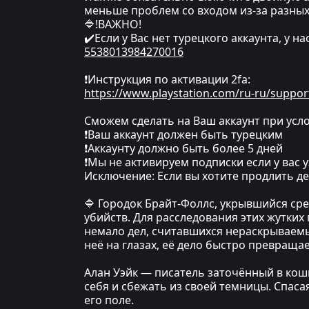
меньше проблем со входом из-за разных
🔷!ВАЖНО!
✔️Если у Вас нет турецкого аккаунта, у н
5538013984270016
❗Инструкция по активации 2fa:
https://www.playstation.com/ru-ru/suppor
Сможем сделать на Ваш аккаунт при усло
❗Ваш аккаунт должен быть турецким
❗Аккаунту должно быть более 5 дней
❗Мы не активируем подписки если у вас у
Исключение: Если вы хотите продлить де
🔷 Городок Брайт-Фоллс, укрывшийся сре
убийств. Для расследования этих жутких
немало дел, считавшихся нераскрываемы
неё на глазах, её дело быстро превраща
Алан Уэйк — писатель заточённый в кош
себя и сбежать из своей темницы. Спаса
его поле.