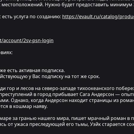
 местоположений. Нужно будет предоставить минимум 3
ас есть услуга по созданию:
https://evault.ru/catalog/produ
t/account/2sv-psn-login
виях:
же есть активная подписка.
йствующую у Вас подписку на тот же срок.
ди гор и лесов на северо-западе тихоокеанского побер
 преступлений в город прибывает Сага Андерсон — опыт
ми. Однако, когда Андерсон находит страницы из роман
ется в кошмар наяву.
маре за гранью нашего мира, пишет мрачный роман в 
ясь от ужаса преследующей его тьмы, Уэйк старается со