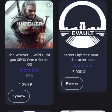
The Witcher 3: Wild Hunt
Street Fighter 6 year 3
для XBOX One и Series
character pass
X/S
3 000 ₽
RPG
Купить
1 290 ₽
Купить