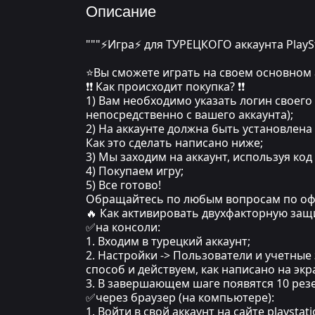
Описание
"""⚡Игра⚡ для ТУРЕЦКОГО аккаунта PlayS
⭐Вы сможете играть на своем основном 
❗❗ Как происходит покупка? ❗❗
1) Вам необходимо указать логин своего 
непосредственно с вашего аккаунта);
2) На аккаунте должна быть установлена
Как это сделать написано ниже;
3) Мы заходим на аккаунт, используя ко
4) Покупаем игру;
5) Все готово!
Обращайтесь по любым вопросам по оф
🔥 Как активировать двухфакторную защ
✅на консоли:
1. Входим в турецкий аккаунт;
2. Настройки -> Пользователи и учетные
способ и действуем, как написано на экра
3. В завершающем шаге появятся 10 резе
✅через браузер (на компьютере):
1. Войти в свой аккаунт на сайте playstat