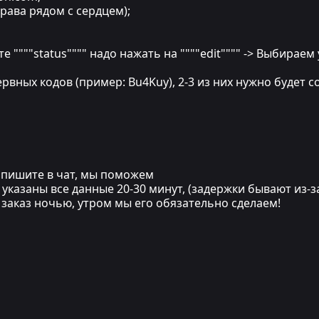
рава рядом с сердцем);
ункте """"status"""" надо нажать на """"edit"""" -> Выбира
рвных кодов (пример: Bu4Kuy), 2-3 из них нужно будет 
напишите в чат, мы поможем
указаны все данные 20-30 минут, (задержки бывают из-з
и заказ ночью, утром мы его обязательно сделаем!