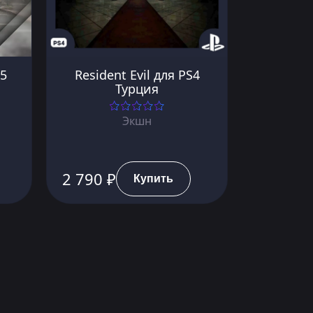
S5
Resident Evil для PS4
Турция
Экшн
2 790 ₽
Купить