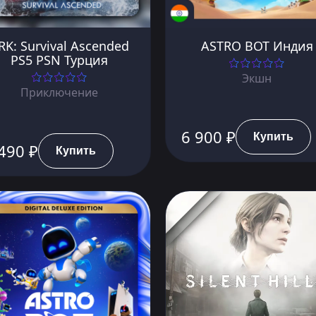
RK: Survival Ascended
ASTRO BOT Индия
PS5 PSN Турция
Экшн
Приключение
6 900 ₽
Купить
490 ₽
Купить