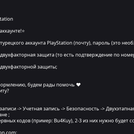
tation
аккаунте!⭐
турецкого аккаунта PlayStation (почту), пароль (это нео
 двухфакторная защита (то есть подтверждение по номе
д двухфакторной защиты;
ормлению, будем рады помочь ❤
иту?
 записи -> Учетная запись -> Безопасность -> Двухэтап
не ;
рвных кодов (пример: Bu4Kuy), 2-3 из них нужно будет
ion.com;