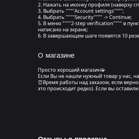
2. Нажать на иконку профиля (наверху сп
3. Выбрать """"Account settings"""";
4. Выбрать """"Security"""" -> Continue;
5. В меню """"2-step verification"""" в п
написано на экране;
6. В завершающем шаге появятся 10 резе
О магазине
Просто хороший магазин💫
Если Вы не нашли нужный товар у нас, 
⏰Время работы над заказом, если верно 
это происходит редко). Если вы оставил