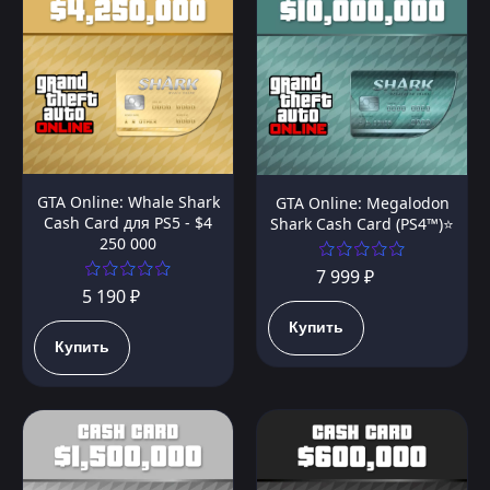
GTA Online: Whale Shark
GTA Online: Megalodon
Cash Card для PS5 - $4
Shark Cash Card (PS4™)⭐️
250 000
7 999 ₽
5 190 ₽
Купить
Купить