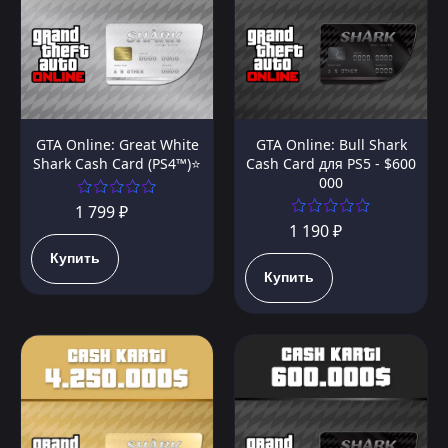
GTA Online: Great White
GTA Online: Bull Shark
Shark Cash Card (PS4™)⭐️
Cash Card для PS5 - $600
000
1 799 ₽
1 190 ₽
Купить
Купить