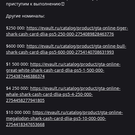
приступим к выполнению⏰
Другие номиналы:
$250 000:
https://evault.ru/catalog/product/gta-online-tiger-
shark-cash-card-dlia-ps5-250-000-2754089828463776
$600 000:
https://evault.ru/catalog/product/gta-online-bull-
shark-cash-card-dlia-ps5-600-000-2754140708631993
$1 500 000:
https://evault.ru/catalog/product/gta-online-
great-white-shark-cash-card-dlia-ps5-1-500-000-
2754387446386374
$4 250 000:
https://evault.ru/catalog/product/gta-online-
whale-shark-cash-card-dlia-ps5-4-250-000-
2754458277941805
$10 000 000:
https://evault.ru/catalog/product/gta-online-
megalodon-shark-cash-card-dlia-ps5-10-000-000-
2754418347653668