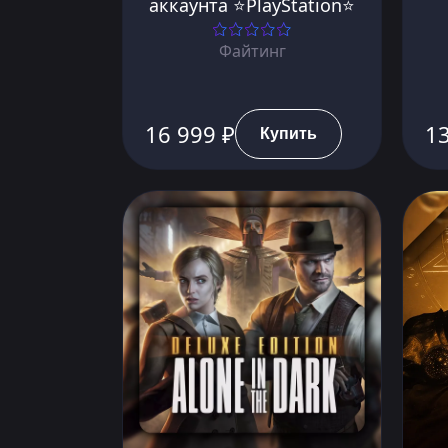
аккаунта ⭐PlayStation⭐
Файтинг
16 999 ₽
13
Купить