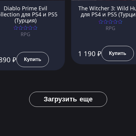
Diablo Prime Evil
The Witcher 3: Wild H
llection для PS4 и PS5
для PS4 и PS5 (Турци
(Турция)
RPG
RPG
1 190 ₽
Купить
890 ₽
Купить
Загрузить еще