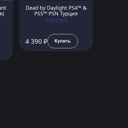
unt
Dead by Daylight PS4™ &
я)
PS5™ PSN Турция
4 390 ₽
Купить