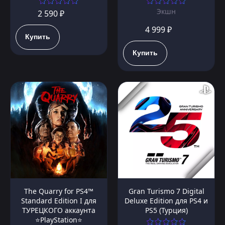
Экшн
2 590 ₽
4 999 ₽
Купить
Купить
The Quarry for PS4™
Gran Turismo 7 Digital
Standard Edition I для
Deluxe Edition для PS4 и
ТУРЕЦКОГО аккаунта
PS5 (Турция)
⭐PlayStation⭐