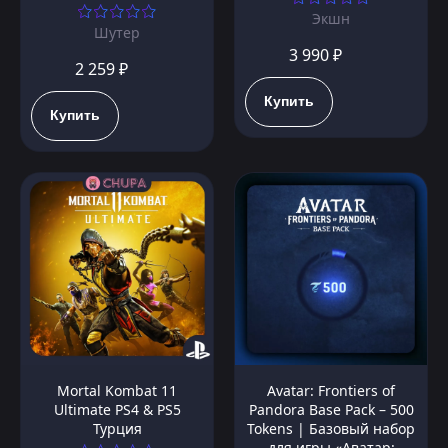
Экшн
Шутер
3 990 ₽
2 259 ₽
Купить
Купить
Mortal Kombat 11
Avatar: Frontiers of
Ultimate PS4 & PS5
Pandora Base Pack – 500
Турция
Tokens | Базовый набор
для игры «Аватар: