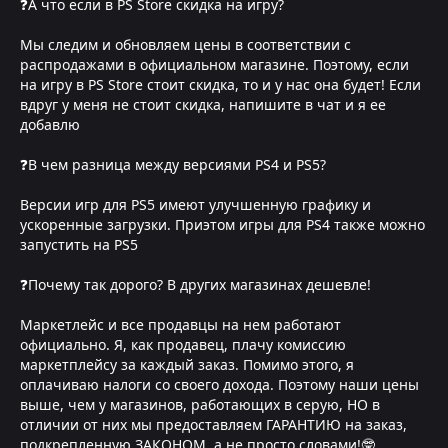
❓А что если в PS Store скидка на игру?
Мы следим и обновляем цены в соответствии с
распродажами в официальном магазине. Поэтому, если
на игру в PS Store стоит скидка, то и у нас она будет! Если
вдруг у меня не стоит скидка, напишите в чат и я ее
добавлю
❓В чем разница между версиями PS4 и PS5?
Версии игр для PS5 имеют улучшенную графику и
ускоренные загрузки. Приэтом игры для PS4 также можно
запустить на PS5
❓Почему так дорого? В других магазинах дешевле!
Маркетлейс и все продавцы на нем работают
официально. Я, как продавец, плачу комиссию
маркетплейсу за каждый заказ. Помимо этого, я
оплачиваю налоги со своего дохода. Поэтому наши цены
выше, чем у магазинов, работающих в серую, НО в
отличии от них мы предоставляем ГАРАНТИЮ на заказ,
подкрепленную ЗАКОНОМ, а не просто словами!🤓