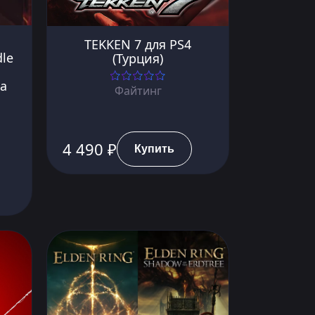
TEKKEN 7 для PS4
dle
(Турция)
а
Файтинг
4 490 ₽
Купить