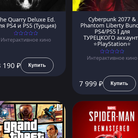
Cyberpunk 2077 &
he Quarry Deluxe Ed.
Phantom Liberty Bun
ля PS4 и PS5 (Турция)
PS4/PS5 I для
ТУРЕЦКОГО аккаунт
Интерактивное кино
⭐PlayStation⭐
Интерактивное кино
 190 ₽
Купить
7 999 ₽
Купить