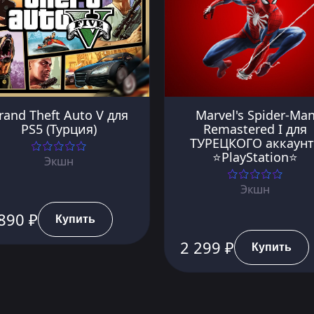
rand Theft Auto V для
Marvel's Spider-Ma
PS5 (Турция)
Remastered I для
ТУРЕЦКОГО аккаунт
⭐PlayStation⭐
Экшн
Экшн
890 ₽
Купить
2 299 ₽
Купить