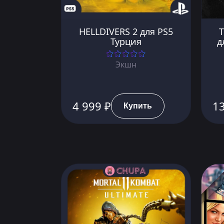
HELLDIVERS 2 для PS5
T
Турция
д
Экшн
4 999 ₽
13
Купить