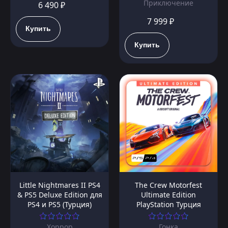
Приключение
6 490 ₽
7 999 ₽
Купить
Купить
Little Nightmares II PS4
The Crew Motorfest
& PS5 Deluxe Edition для
Ultimate Edition
PS4 и PS5 (Турция)
PlayStation Турция
Хоррор
Гонка