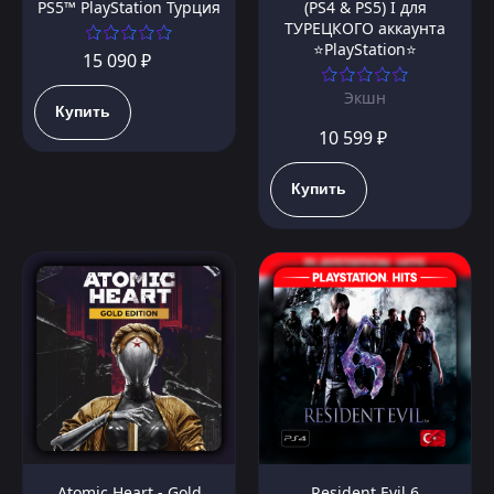
PS5™ PlayStation Турция
(PS4 & PS5) I для
ТУРЕЦКОГО аккаунта
⭐PlayStation⭐
15 090 ₽
Экшн
Купить
10 599 ₽
Купить
Atomic Heart - Gold
Resident Evil 6