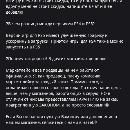
на игру в PS Store стоит скидка, то и у нас она будет! Если
вдруг у меня не стоит скидка, напишите в чат и я ее
добавлю
❓В чем разница между версиями PS4 и PS5?
Версии игр для PS5 имеют улучшенную графику и
ускоренные загрузки. Приэтом игры для PS4 также можно
запустить на PS5
❓Почему так дорого? В других магазинах дешевле!
Маркетлейс и все продавцы на нем работают
официально. Я, как продавец, плачу комиссию
маркетплейсу за каждый заказ. Помимо этого, я
оплачиваю налоги со своего дохода. Поэтому наши цены
выше, чем у магазинов, работающих в серую, НО в
отличии от них мы предоставляем ГАРАНТИЮ на заказ,
подкрепленную ЗАКОНОМ, а не просто словами!🤓
Если Вы не нашли нужную Вам игру или дополнение в
нашем магазине, свяжитесь с нами в чате!💭