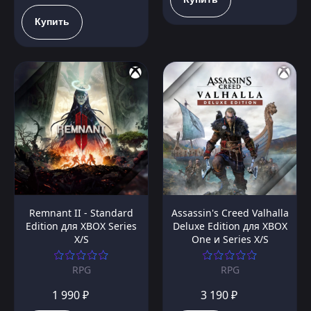
Купить
Remnant II - Standard
Assassin's Creed Valhalla
Edition для XBOX Series
Deluxe Edition для XBOX
X/S
One и Series X/S
RPG
RPG
1 990 ₽
3 190 ₽