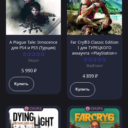
A Plague Tale: Innocence
Far Cry®3 Classic Edition
для PS4 и PS5 (Турция)
I для ТУРЕЦКОГО
аккаунта ⭐PlayStation⭐
Экшн
Файтинг
5 990 ₽
4 899 ₽
Купить
Купить