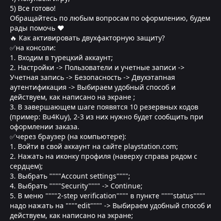
5) Все готово!
Обращайтесь по любым вопросам по оформлению, будем
рады помочь ❤
🔥 Как активировать двухфакторную защиту?
✅на консоли:
1. Входим в турецкий аккаунт;
2. Настройки -> Пользователи и учетные записи ->
Учетная запись -> Безопасность -> Двухэтапная
аутентификация -> Выбираем удобный способ и
действуем, как написано на экране ;
3. В завершающем шаге появятся 10 резервных кодов
(пример: Bu4Kuy), 2-3 из них нужно будет сообщить при
оформлении заказа.
✅через браузер (на компьютере):
1. Войти в свой аккаунт на сайте playstation.com;
2. Нажать на иконку профиля (наверху справа рядом с
сердцем);
3. Выбрать """"Account settings"""";
4. Выбрать """"Security"""" -> Continue;
5. В меню """"2-step verification"""" в пункте """"status""""
надо нажать на """"edit"""" -> Выбираем удобный способ и
действуем, как написано на экране;