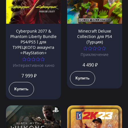
Cyberpunk 2077 &
Minecraft Deluxe
Phantom Liberty Bundle
Collection для PS4
PS4/PS5 I для
(Турция)
ТУРЕЦКОГО аккаунта
⭐PlayStation⭐
Приключение
4 490 ₽
Интерактивное кино
7 999 ₽
Купить
Купить