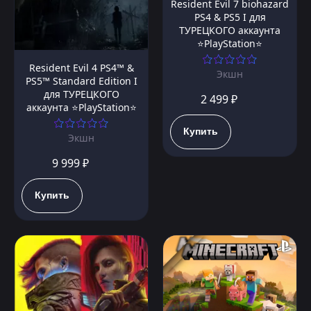
Resident Evil 7 biohazard
PS4 & PS5 I для
ТУРЕЦКОГО аккаунта
⭐PlayStation⭐
Resident Evil 4 PS4™ &
Экшн
PS5™ Standard Edition I
для ТУРЕЦКОГО
2 499 ₽
аккаунта ⭐PlayStation⭐
Купить
Экшн
9 999 ₽
Купить