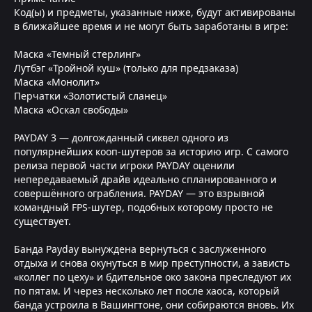
Код(ы) и предметы, указанные ниже, будут активированы
в ближайшее время и не могут быть заработаны в игре:
Маска «Темный стерлинг»
Лутбэг «Тройной куш» (только для предзаказа)
Маска «Монолит»
Перчатки «Золотистый сланец»
Маска «Оскал свободы»
PAYDAY 3 — долгожданный сиквел одного из
популярнейших кооп-шутеров за историю игр. С самого
релиза первой части игроки PAYDAY оценили
непередаваемый драйв идеально спланированного и
совершённого ограбления. PAYDAY — это взрывной
командный FPS-шутер, подобных которому просто не
существует.
Банда Payday вынуждена вернуться с заслуженного
отдыха и снова окунуться в мир преступности, а зависть
«коллег по цеху» и бдительное око закона преследуют их
по пятам. И через несколько лет после хаоса, который
банда устроила в Вашингтоне, они собираются вновь. Их