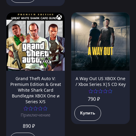
Grand Theft Auto V:
A Way Out US XBOX One
Premium Edition & Great
/ Xbox Series X|S CD Key
White Shark Card
Bundleдля XBOX One и
790 ₽
Series X/S
Купить
Приключение
890 ₽