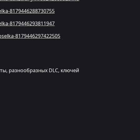
oselka-8179446288730755
oselka-8179446293811947
-koselka-8179446297422505
юты, разнообразных DLC, ключей