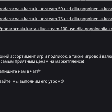
/podarocnaia-karta-kliuc-steam-50-usd-dlia-popolneniia-k
/podarocnaia-karta-kliuc-steam-75-usd-dlia-popolneniia-k
t/podarocnaia-karta-kliuc-steam-100-usd-dlia-popolneniia
кий ассортимент игр и подписок, а также игровой вал
по самым приятным ценам на маркетплейсе!
апишите нам в чат💭
ивайте, мы выполним его утром⏰