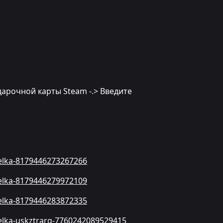
дарочной карты Steam -.> Введите
oselka-8179446273267266
oselka-8179446279972109
oselka-8179446283872335
oselka-uskztrarg-7760242089529415