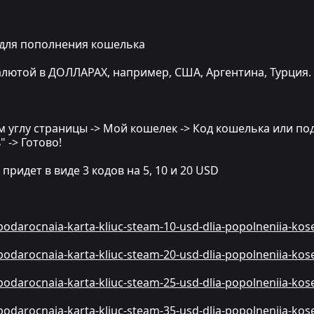
D для пополнения кошелька
алютой в ДОЛЛАРАХ, например, США, Аргентина, Турция.
 углу страницы -> Мой кошелек -> Код кошелька или по
 -> Готово!
ридет в виде 3 кодов на 5, 10 и 20 USD
/podarocnaia-karta-kliuc-steam-10-usd-dlia-popolneniia-k
/podarocnaia-karta-kliuc-steam-20-usd-dlia-popolneniia-k
/podarocnaia-karta-kliuc-steam-25-usd-dlia-popolneniia-k
/podarocnaia-karta-kliuc-steam-35-usd-dlia-popolneniia-k