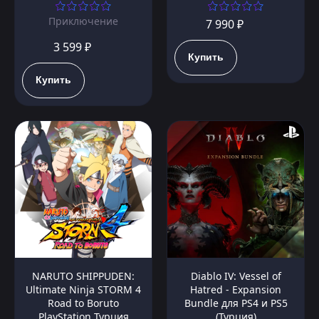
Приключение
7 990 ₽
3 599 ₽
Купить
Купить
NARUTO SHIPPUDEN:
Diablo IV: Vessel of
Ultimate Ninja STORM 4
Hatred - Expansion
Road to Boruto
Bundle для PS4 и PS5
PlayStation Турция
(Турция)