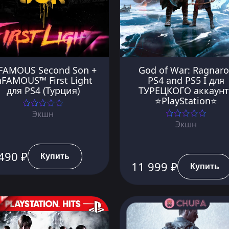
FAMOUS Second Son +
God of War: Ragnar
nFAMOUS™ First Light
PS4 and PS5 I для
для PS4 (Турция)
ТУРЕЦКОГО аккаунт
⭐PlayStation⭐
Экшн
Экшн
490 ₽
Купить
11 999 ₽
Купить