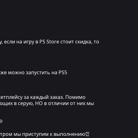
сли на игру в PS Store стоит скидка, то
кже можно запустить на PS5
кетплейсу за каждый заказ. Помимо
ющих в серую, НО в отличии от них мы
💭
, утром мы приступим к выполнению⏰