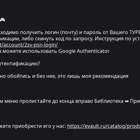
🎮
одимо получить логин (почту) и пароль от Вашего ТУРЕ
икации, либо скинуть код по запросу. Инструкция по ус
t/account/2sv-psn-login/
 можете использовать Google Authenticator
аутентификацию?
ожно обойтись и без нее, это лишь моя рекомендация
ном меню пролистайте до конца вправо Библиотека ➡ Пр
ожете приобрести его у нас:
https://evault.ru/catalog/prod