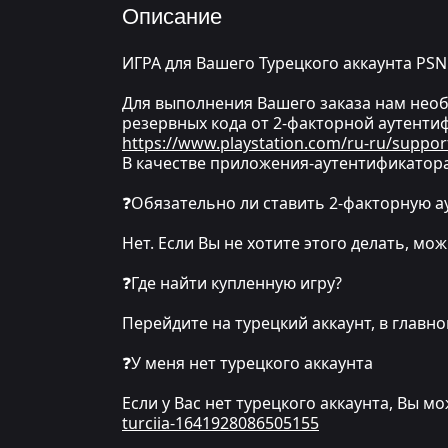
Описание
ИГРА для Вашего Турецкого аккаунта PSN
Для выполнения Вашего заказа нам необх
резервных кода от 2-факторной аутентиф
https://www.playstation.com/ru-ru/suppor
В качестве приложения-аутентификатора
❓Обязательно ли ставить 2-факторную 
Нет. Если Вы не хотите этого делать, м
❓Где найти купленную игру?
Перейдите на турецкий аккаунт, в глав
❓У меня нет турецкого аккаунта
Если у Вас нет турецкого аккаунта, Вы м
turciia-1641928086505155