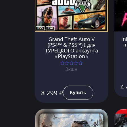
in
Grand Theft Auto V
i
(PS4™ & PS5™) I для
ТУРЕЦКОГО аккаунта
⭐PlayStation⭐
Экшн
4 
8 299 ₽
Купить