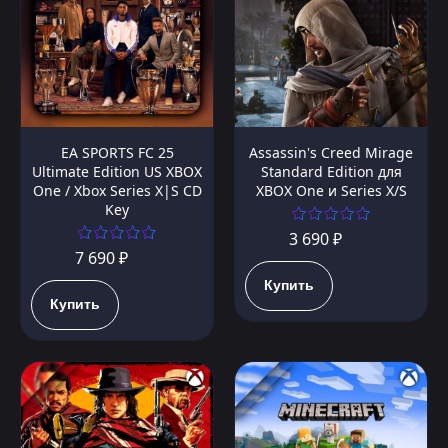
EA SPORTS FC 25
Assassin's Creed Mirage
Ultimate Edition US XBOX
Standard Edition для
One / Xbox Series X|S CD
XBOX One и Series X/S
Key
3 690 ₽
7 690 ₽
Купить
Купить