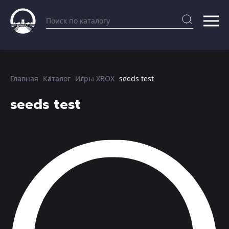
Главная
Каталог
Игры XBOX
seeds test
seeds test