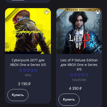
Cyberpunk 2077 для
Lies of P Deluxe Edition
XBOX One и Series X/S
для XBOX One и Series
X/S
RPG
Soulslike
3 190 ₽
4 390 ₽
Купить
Купить