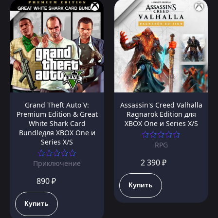
Grand Theft Auto V:
Assassin's Creed Valhalla
Premium Edition & Great
Ragnarok Edition для
White Shark Card
XBOX One и Series X/S
Bundleдля XBOX One и
Series X/S
RPG
2 390 ₽
Приключение
890 ₽
Купить
Купить