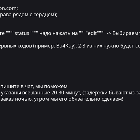
ion.com;
рава рядом с сердцем);
ункте """"status"""" надо нажать на """"edit"""" -> Выбира
рвных кодов (пример: Bu4Kuy), 2-3 из них нужно будет 
напишите в чат, мы поможем
указаны все данные 20-30 минут, (задержки бывают из-з
и заказ ночью, утром мы его обязательно сделаем!