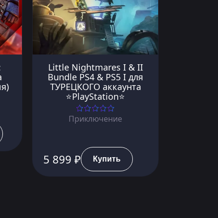
:
Little Nightmares I & II
a
Bundle PS4 & PS5 I для
я)
ТУРЕЦКОГО аккаунта
⭐PlayStation⭐
Приключение
5 899 ₽
Купить