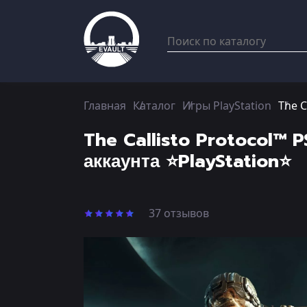
Главная
Каталог
Игры PlayStation
The C
The Callisto Protocol™ 
аккаунта ⭐PlayStation⭐
37 отзывов