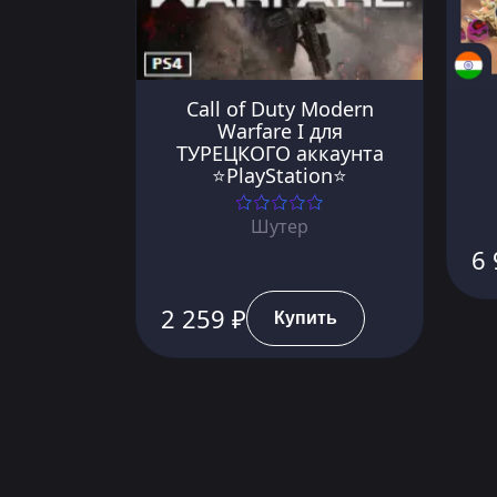
Call of Duty Modern
Warfare I для
ТУРЕЦКОГО аккаунта
⭐PlayStation⭐
Шутер
6 
2 259 ₽
Купить