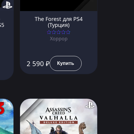
e
The Forest для PS4
S5
(Турция)
Хоррор
2 590 ₽
Купить