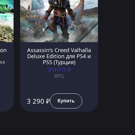
ion
Assassin's Creed Valhalla
Deluxe Edition для PS4 и
on⭐
PS5 (Турция)
RPG
3 290 ₽
Купить