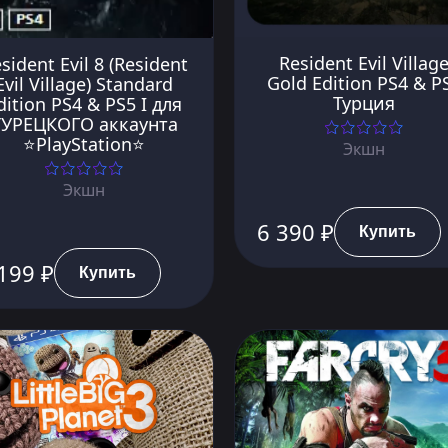
Resident Evil Villag
sident Evil 8 (Resident
Gold Edition PS4 & P
Evil Village) Standard
Турция
dition PS4 & PS5 I для
ТУРЕЦКОГО аккаунта
⭐PlayStation⭐
Экшн
Экшн
6 390 ₽
Купить
199 ₽
Купить