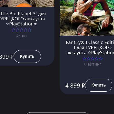
ittle Big Planet 3I для
ТУРЕЦКОГО аккаунта
⭐PlayStation⭐
Экшн
Far Cry®3 Classic Edit
I для ТУРЕЦКОГО
аккаунта ⭐PlayStati
399 ₽
Купить
Файтинг
4 899 ₽
Купить