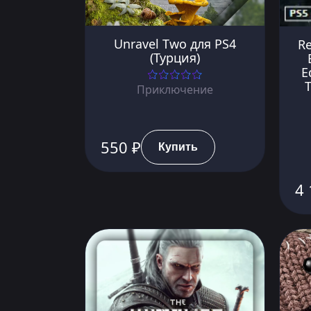
Unravel Two для PS4
Re
(Турция)
E
Приключение
550 ₽
Купить
4 