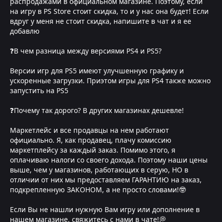
распродажами в официальном магазине. Поэтому, если
на игру в PS Store стоит скидка, то и у нас она будет! Если
вдруг у меня не стоит скидка, напишите в чат и я ее
добавлю
❓В чем разница между версиями PS4 и PS5?
Версии игр для PS5 имеют улучшенную графику и
ускоренные загрузки. Приэтом игры для PS4 также можно
запустить на PS5
❓Почему так дорого? В других магазинах дешевле!
Маркетлейс и все продавцы на нем работают
официально. Я, как продавец, плачу комиссию
маркетплейсу за каждый заказ. Помимо этого, я
оплачиваю налоги со своего дохода. Поэтому наши цены
выше, чем у магазинов, работающих в серую, НО в
отличии от них мы предоставляем ГАРАНТИЮ на заказ,
подкрепленную ЗАКОНОМ, а не просто словами!🤓
Если Вы не нашли нужную Вам игру или дополнение в
нашем магазине, свяжитесь с нами в чате!💭