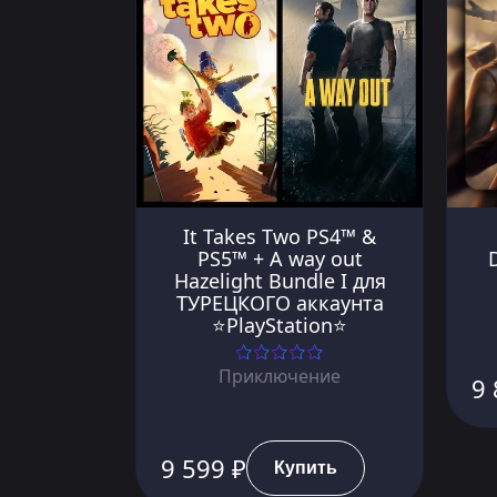
It Takes Two PS4™ &
PS5™ + A way out
D
Hazelight Bundle I для
ТУРЕЦКОГО аккаунта
⭐PlayStation⭐
Приключение
9 
9 599 ₽
Купить