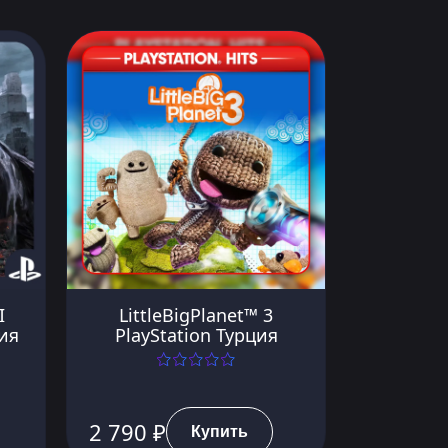
I
LittleBigPlanet™ 3
ия
PlayStation Турция
2 790 ₽
Купить