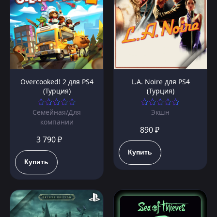
Overcooked! 2 для PS4
L.A. Noire для PS4
(Турция)
(Турция)
Семейная/Для
Экшн
компании
890 ₽
3 790 ₽
Купить
Купить