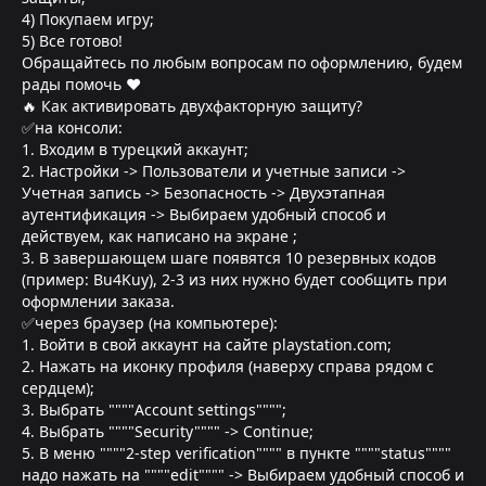
4) Покупаем игру;
5) Все готово!
Обращайтесь по любым вопросам по оформлению, будем
рады помочь ❤
🔥 Как активировать двухфакторную защиту?
✅на консоли:
1. Входим в турецкий аккаунт;
2. Настройки -> Пользователи и учетные записи ->
Учетная запись -> Безопасность -> Двухэтапная
аутентификация -> Выбираем удобный способ и
действуем, как написано на экране ;
3. В завершающем шаге появятся 10 резервных кодов
(пример: Bu4Kuy), 2-3 из них нужно будет сообщить при
оформлении заказа.
✅через браузер (на компьютере):
1. Войти в свой аккаунт на сайте playstation.com;
2. Нажать на иконку профиля (наверху справа рядом с
сердцем);
3. Выбрать """"Account settings"""";
4. Выбрать """"Security"""" -> Continue;
5. В меню """"2-step verification"""" в пункте """"status""""
надо нажать на """"edit"""" -> Выбираем удобный способ и