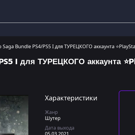
 Saga Bundle PS4/PS5 I для ТУРЕЦКОГО аккаунта ⭐PlaySt
PS5 I для ТУРЕЦКОГО аккаунта ⭐P
Характеристики
Жанр
Шутер
Дата выхода
05.03.2021