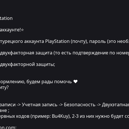
tation
аккаунте!⭐
турецкого аккаунта PlayStation (почту), пароль (это нео
 двухфакторная защита (то есть подтверждение по номе
д двухфакторной защиты;
ормлению, будем рады помочь ❤
иту?
 записи -> Учетная запись -> Безопасность -> Двухэтап
не ;
рвных кодов (пример: Bu4Kuy), 2-3 из них нужно будет
ion.com;