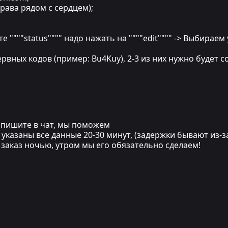
рава рядом с сердцем);
ункте """"status"""" надо нажать на """"edit"""" -> Выбира
рвных кодов (пример: Bu4Kuy), 2-3 из них нужно будет 
напишите в чат, мы поможем
указаны все данные 20-30 минут, (задержки бывают из-з
и заказ ночью, утром мы его обязательно сделаем!