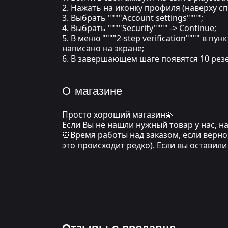
2. Нажать на иконку профиля (наверху сп
3. Выбрать """"Account settings"""";
4. Выбрать """"Security"""" -> Continue;
5. В меню """"2-step verification"""" в п
написано на экране;
6. В завершающем шаге появятся 10 резе
О магазине
Просто хороший магазин💫
Если Вы не нашли нужный товар у нас, 
⏰Время работы над заказом, если верно 
это происходит редко). Если вы оставил