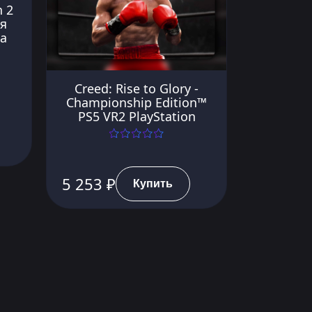
 2
ля
а
Creed: Rise to Glory -
Championship Edition™
PS5 VR2 PlayStation
5 253 ₽
Купить