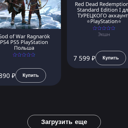
Red Dead Redemption
Standard Edition I д
ТУРЕЦКОГО аккаунт
⭐PlayStation⭐
Экшн
God of War Ragnarök
PS4 PS5 PlayStation
Польша
7 599 ₽
Купить
890 ₽
Купить
Загрузить еще