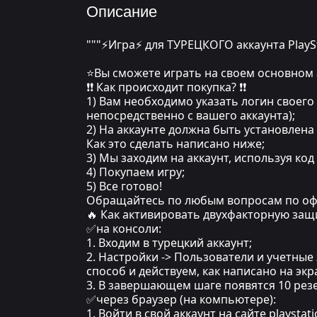
Описание
"""⚡Игра⚡ для ТУРЕЦКОГО аккаунта PlayS
⭐Вы сможете играть на своем основном 
❗❗ Как происходит покупка? ❗❗
1) Вам необходимо указать логин своего 
непосредственно с вашего аккаунта);
2) На аккаунте должна быть установлена
Как это сделать написано ниже;
3) Мы заходим на аккаунт, используя ко
4) Покупаем игру;
5) Все готово!
Обращайтесь по любым вопросам по оф
🔥 Как активировать двухфакторную защ
✅на консоли:
1. Входим в турецкий аккаунт;
2. Настройки -> Пользователи и учетные
способ и действуем, как написано на экра
3. В завершающем шаге появятся 10 резе
✅через браузер (на компьютере):
1. Войти в свой аккаунт на сайте playstat