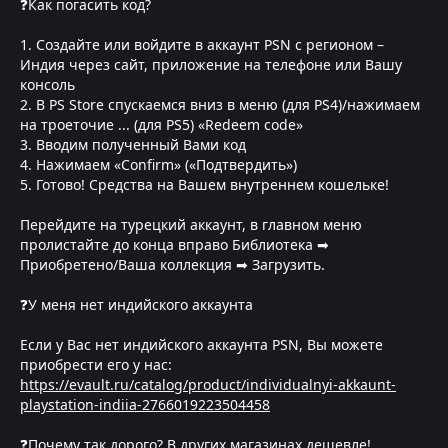
❓Как погасить код?
1. Создайте или войдите в аккаунт PSN с регионом –
Индия через сайт, приложение на телефоне или Вашу
консоль
2. В PS Store спускаемся вниз в меню (для PS4)/нажимаем
на троеточие ... (для PS5) «Redeem code»
3. Вводим полученный Вами код
4. Нажимаем «Confirm» («Подтвердить»)
5. Готово! Средства на Вашем внутреннем кошельке!
Перейдите на турецкий аккаунт, в главном меню
пролистайте до конца вправо Библиотека ➡
Приобретено/Ваша коллекция ➡ Загрузить.
❓У меня нет индийского аккаунта
Если у Вас нет индийского аккаунта PSN, Вы можете
приобрести его у нас:
https://evault.ru/catalog/product/individualnyi-akkaunt-
playstation-indiia-2766019223504458
❓Почему так дорого? В других магазинах дешевле!