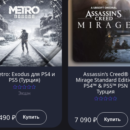
tro: Exodus для PS4 и
Assassin's Creed®
PS5 (Турция)
Mirage Standard Edit
PS4™ & PS5™ PSN
Турция
Экшн
490 ₽
Купить
7 090 ₽
Купить