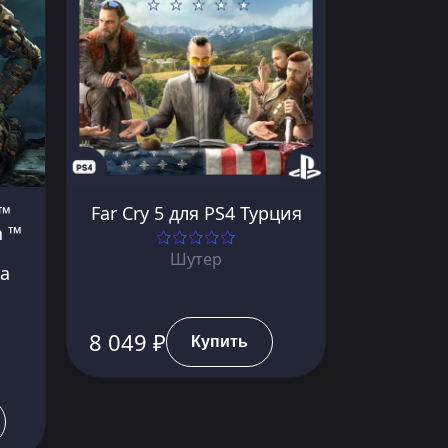
l™
Far Cry 5 для PS4 Турция
n ™
Шутер
а
8 049 ₽
Купить