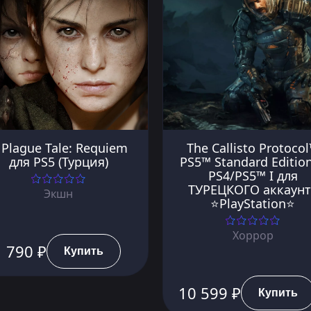
 Plague Tale: Requiem
The Callisto Protoco
для PS5 (Турция)
PS5™ Standard Editio
PS4/PS5™ I для
ТУРЕЦКОГО аккаунт
Экшн
⭐PlayStation⭐
Хоррор
 790 ₽
Купить
10 599 ₽
Купить