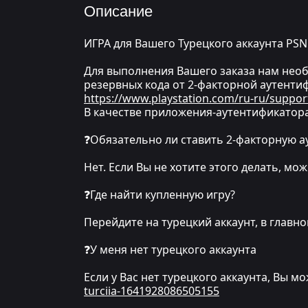
Описание
ИГРА для Вашего Турецкого аккаунта PSN
Для выполнения Вашего заказа нам необх
резервных кода от 2-факторной аутентиф
https://www.playstation.com/ru-ru/suppor
В качестве приложения-аутентификатора
❓Обязательно ли ставить 2-факторную 
Нет. Если Вы не хотите этого делать, м
❓Где найти купленную игру?
Перейдите на турецкий аккаунт, в глав
❓У меня нет турецкого аккаунта
Если у Вас нет турецкого аккаунта, Вы м
turciia-1641928086505155