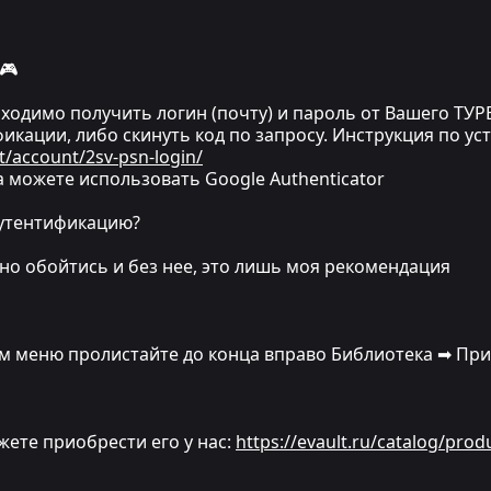
🎮
одимо получить логин (почту) и пароль от Вашего ТУРЕ
икации, либо скинуть код по запросу. Инструкция по ус
t/account/2sv-psn-login/
 можете использовать Google Authenticator
аутентификацию?
ожно обойтись и без нее, это лишь моя рекомендация
ном меню пролистайте до конца вправо Библиотека ➡ Пр
ожете приобрести его у нас:
https://evault.ru/catalog/prod