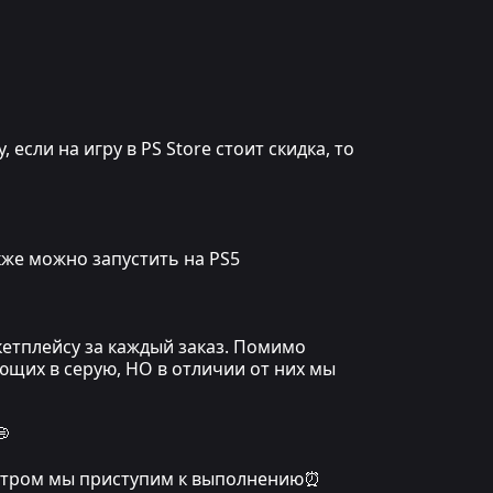
сли на игру в PS Store стоит скидка, то
кже можно запустить на PS5
кетплейсу за каждый заказ. Помимо
ющих в серую, НО в отличии от них мы
💭
, утром мы приступим к выполнению⏰