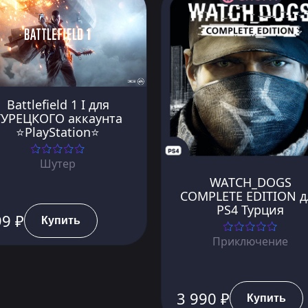
Battlefield 1 I для
ТУРЕЦКОГО аккаунта
⭐PlayStation⭐
Шутер
WATCH_DOGS
COMPLETE EDITION д
PS4 Турция
99 ₽
Купить
Приключение
3 990 ₽
Купить