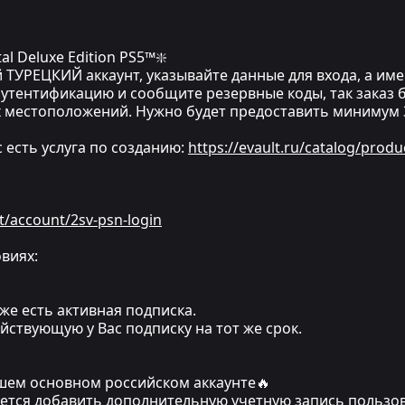
l Deluxe Edition PS5™❇️
 ТУРЕЦКИЙ аккаунт, указывайте данные для входа, а имен
утентификацию и сообщите резервные коды, так заказ бу
 местоположений. Нужно будет предоставить минимум 3
ас есть услуга по созданию:
https://evault.ru/catalog/produ
t/account/2sv-psn-login
виях:
же есть активная подписка.
йствующую у Вас подписку на тот же срок.
ашем основном российском аккаунте🔥
уется добавить дополнительную учетную запись пользов