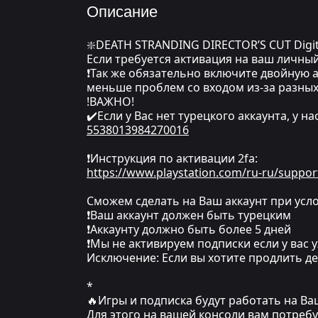
Описание
❇️DEATH STRANDING DIRECTOR’S CUT Digita
Если требуется активация на ваш личный
❗Так же обязательно включите двойную а
меньше проблем со входом из-за разных
!ВАЖНО!
✔️Если у Вас нет турецкого аккаунта, у н
5538013984270016
❗Инструкция по активации 2fa:
https://www.playstation.com/ru-ru/suppor
Сможем сделать на Ваш аккаунт при усло
❗Ваш аккаунт должен быть турецким
❗Аккаунту должно быть более 5 дней
❗Мы не активируем подписки если у вас у
Исключение: Если вы хотите продлить де
*
🔥Игры и подписка будут работать на В
Для этого на вашей консоли вам потреб