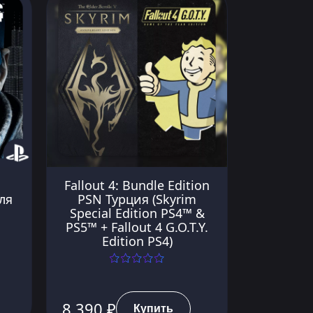
Fallout 4: Bundle Edition
ля
PSN Турция (Skyrim
Special Edition PS4™ &
PS5™ + Fallout 4 G.O.T.Y.
Edition PS4)
8 390 ₽
Купить