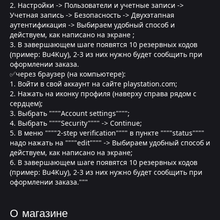
2. Настройки -> Пользователи и учетные записи ->
Учетная запись -> Безопасность -> Двухэтапная
аутентификация -> Выбираем удобный способ и
действуем, как написано на экране ;
3. В завершающем шаге появятся 10 резервных кодов
(пример: Bu4Kuy), 2-3 из них нужно будет сообщить при
оформлении заказа.
✅через браузер (на компьютере):
1. Войти в свой аккаунт на сайте playstation.com;
2. Нажать на иконку профиля (наверху справа рядом с
сердцем);
3. Выбрать """"Account settings"""";
4. Выбрать """"Security"""" -> Continue;
5. В меню """"2-step verification"""" в пункте """"status""""
надо нажать на """"edit"""" -> Выбираем удобный способ и
действуем, как написано на экране;
6. В завершающем шаге появятся 10 резервных кодов
(пример: Bu4Kuy), 2-3 из них нужно будет сообщить при
оформлении заказа."""
О магазине