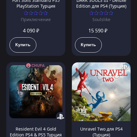
Fort Solis Standard PS5
DARK SOULS III - Deluxe
PlayStation Турция
Edition для PS4 (Турция)
Приключение
Soulslike
4 090 ₽
15 590 ₽
Купить
Купить
Resident Evil 4 Gold
Unravel Two для PS4
Edition PS4 & PS5 Турция
(Турция)