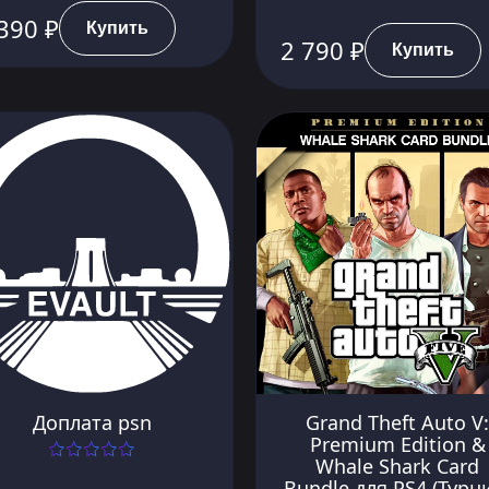
390 ₽
Купить
2 790 ₽
Купить
Доплата psn
Grand Theft Auto V:
Premium Edition &
Whale Shark Card
Bundle для PS4 (Турц