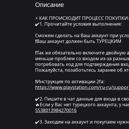
Описание
⚡ КАК ПРОИСХОДИТ ПРОЦЕСС ПОКУПКИ:
✔️1. Прочитайте условия выполнения:
Сможем сделать на Ваш аккаунт при усло
❗Ваш аккаунт должен быть ТУРЕЦКИМ
❗Так же обязательно включите двойную а
меньше проблем со входом из-за разных
потребовать код для подтверждения вход
Пожалуйста, позаботьтесь заранее об эт
❗Инструкция по активации 2fa:
https://www.playstation.com/ru-ru/suppor
✔️2. Пишите в чат данные для входа в сво
🔥Если у Вас нет турецкого аккаунта, у н
5538013984270016
✔️3. Заходим на аккаунт и покупаем нуж