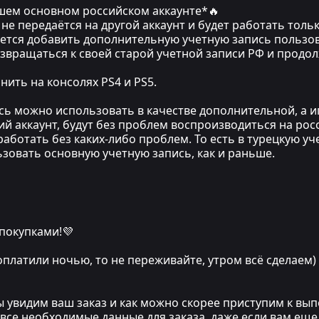
ашем основном российском аккаунте*🔥
не передаётся на другой аккаунт и будет работать только
уется добавить дополнительную учетную запись пользов
озвращаться к своей старой учетной записи РФ и прод
ить на консолях PS4 и PS5.
ись можно использовать в качестве дополнительной, а 
ий аккаунт, будут без проблем воспроизводиться на рос
аботать без каких-либо проблем. То есть в турецкую уч
льзовать основную учетную запись, как и раньше.
 покупками!💜
 оплатили ночью, то не переживайте, утром всё сделаем)
мы увидим ваш заказ и как можно скорее приступим к в
 все необходимые данные для заказа, даже если вам еще