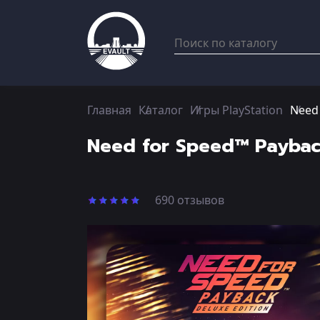
Главная
Каталог
Игры PlayStation
Need 
Need for Speed™ Payback
690 отзывов