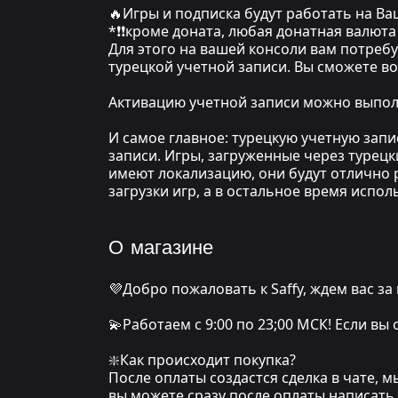
🔥Игры и подписка будут работать на В
*❗❗кроме доната, любая донатная валюта 
Для этого на вашей консоли вам потреб
турецкой учетной записи. Вы сможете в
Активацию учетной записи можно выполн
И самое главное: турецкую учетную зап
записи. Игры, загруженные через турецк
имеют локализацию, они будут отлично р
загрузки игр, а в остальное время испо
О магазине
💜Добро пожаловать к Saffy, ждем вас за
💫Работаем с 9:00 по 23;00 МСК! Если вы
❇️Как происходит покупка?
После оплаты создастся сделка в чате, 
вы можете сразу после оплаты написать