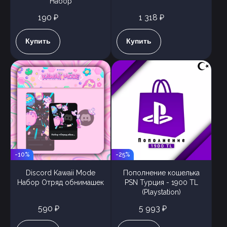
Набор
190 ₽
1 318 ₽
Купить
Купить
-10%
-25%
Discord Kawaii Mode
Пополнение кошелька
Набор Отряд обнимашек
PSN Турция - 1900 TL
(Playstation)
590 ₽
5 993 ₽