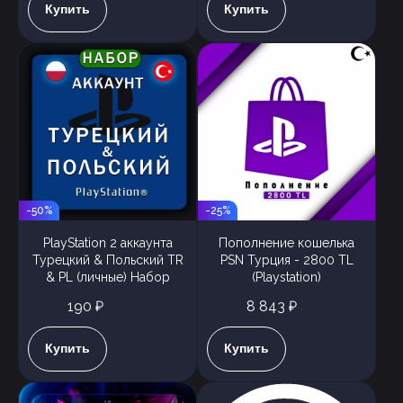
Купить
Купить
-50%
-25%
PlayStation 2 аккаунта
Пополнение кошелька
Турецкий & Польский TR
PSN Турция - 2800 TL
& PL (личные) Набор
(Playstation)
190 ₽
8 843 ₽
Купить
Купить