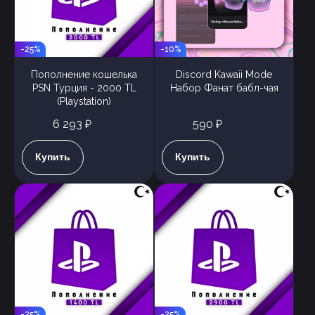
-25%
-10%
Пополнение кошелька
Discord Kawaii Mode
PSN Турция - 2000 TL
Набор Фанат бабл-чая
(Playstation)
6 293 ₽
590 ₽
Купить
Купить
-25%
-25%